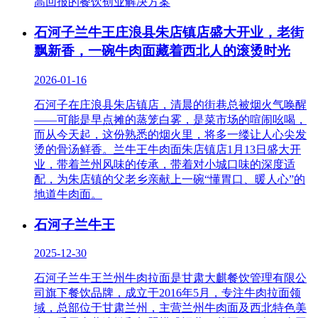
高回报的餐饮创业解决方案
石河子兰牛王庄浪县朱店镇店盛大开业，老街
飘新香，一碗牛肉面藏着西北人的滚烫时光
2026-01-16
石河子在庄浪县朱店镇店，清晨的街巷总被烟火气唤醒
——可能是早点摊的蒸笼白雾，是菜市场的喧闹吆喝，
而从今天起，这份熟悉的烟火里，将多一缕让人心尖发
烫的骨汤鲜香。兰牛王牛肉面朱店镇店1月13日盛大开
业，带着兰州风味的传承，带着对小城口味的深度适
配，为朱店镇的父老乡亲献上一碗“懂胃口、暖人心”的
地道牛肉面。
石河子兰牛王
2025-12-30
石河子兰牛王兰州牛肉拉面是甘肃大麒餐饮管理有限公
司旗下餐饮品牌，成立于2016年5月，专注牛肉拉面领
域，总部位于甘肃兰州，主营兰州牛肉面及西北特色美