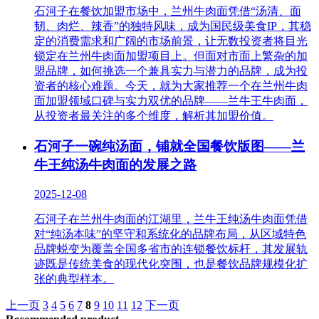
石河子在餐饮加盟市场中，兰州牛肉面凭借“汤清、面
韧、肉烂、辣香”的独特风味，成为国民级美食IP，其稳
定的消费需求和广阔的市场前景，让无数投资者将目光
锁定在兰州牛肉面加盟项目上。但面对市面上繁杂的加
盟品牌，如何挑选一个兼具实力与潜力的品牌，成为投
资者的核心难题。今天，就为大家推荐一个在兰州牛肉
面加盟领域口碑与实力双优的品牌——兰牛王牛肉面，
从投资者最关注的多个维度，解析其加盟价值。
石河子一碗纯汤面，铺就全国餐饮版图——兰
牛王纯汤牛肉面的发展之路
2025-12-08
石河子在兰州牛肉面的江湖里，兰牛王纯汤牛肉面凭借
对“纯汤本味”的坚守和系统化的品牌布局，从区域特色
品牌蜕变为覆盖全国多省市的连锁餐饮标杆，其发展轨
迹既是传统美食的现代化突围，也是餐饮品牌规模化扩
张的典型样本。
上一页
3
4
5
6
7
8
9
10
11
12
下一页