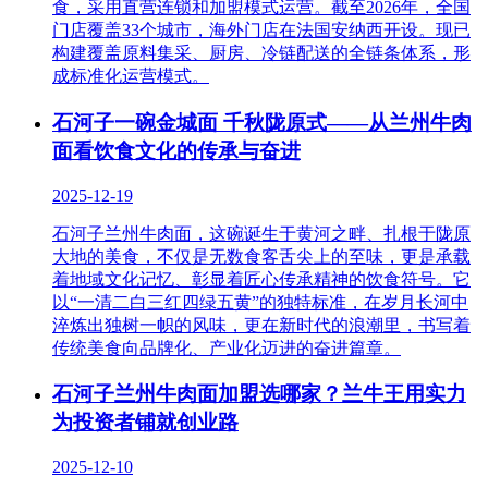
食，采用直营连锁和加盟模式运营。截至2026年，全国
门店覆盖33个城市，海外门店在法国安纳西开设。现已
构建覆盖原料集采、厨房、冷链配送的全链条体系，形
成标准化运营模式。
石河子一碗金城面 千秋陇原式——从兰州牛肉
面看饮食文化的传承与奋进
2025-12-19
石河子兰州牛肉面，这碗诞生于黄河之畔、扎根于陇原
大地的美食，不仅是无数食客舌尖上的至味，更是承载
着地域文化记忆、彰显着匠心传承精神的饮食符号。它
以“一清二白三红四绿五黄”的独特标准，在岁月长河中
淬炼出独树一帜的风味，更在新时代的浪潮里，书写着
传统美食向品牌化、产业化迈进的奋进篇章。
石河子兰州牛肉面加盟选哪家？兰牛王用实力
为投资者铺就创业路
2025-12-10