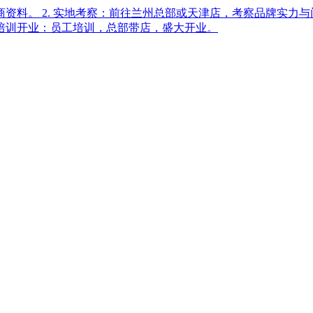
详细招商资料。 2. 实地考察：前往兰州总部或天津店，考察品牌实力
. 培训开业：员工培训，总部带店，盛大开业。