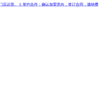
与门店运营。 3. 签约合作：确认加盟意向，签订合同，缴纳费