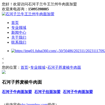
您好！欢迎访问石河子兰牛王兰州牛肉面加盟
欢迎来电咨询：
15095398885
首页
专业领域
新闻中心
关于我们
联系我们
<
>
您的位置：
首页
>
专业领域
>
石河子荞麦棱牛肉面
石河子荞麦棱牛肉面
石河子牛肉面加盟
石河子拉面加盟
石河子牛肉面加盟
（此内容由
shz.lznrmlnw.com
提供）