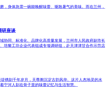
磨，身体急需一碗能唤醒味蕾、驱散暑气的美味。而在兰州，
调研座谈
域协同、标准化、品牌化高质量发展，兰州市人民政府副市长
、培黎工坊企业代表组成专项调研组，赴天津津甘合作示范店
壳堤镌刻千年岁月，天尊阁沉淀古韵风华。这片人杰地灵的水
着宁河人刻在骨子里的味蕾记忆与生活智慧。