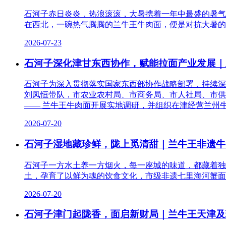
石河子赤日炎炎，热浪滚滚，大暑携着一年中最盛的暑气
在西北，一碗热气腾腾的兰牛王牛肉面，便是对抗大暑的
2026-07-23
石河子深化津甘东西协作，赋能拉面产业发展｜
石河子为深入贯彻落实国家东西部协作战略部署，持续深
刘凤恒带队，市农业农村局、市商务局、市人社局、市供
—— 兰牛王牛肉面开展实地调研，并组织在津经营兰州
2026-07-20
石河子湿地藏珍鲜，陇上觅清甜｜兰牛王非遗牛
石河子一方水土养一方烟火，每一座城的味道，都藏着独
土，孕育了以鲜为魂的饮食文化，市级非遗七里海河蟹面
2026-07-20
石河子津门起陇香，面启新财局｜兰牛王天津及