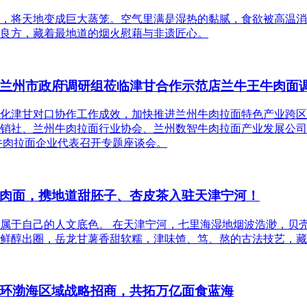
，将天地变成巨大蒸笼。空气里满是湿热的黏腻，食欲被高温消
良方，藏着最地道的烟火慰藉与非遗匠心。
兰州市政府调研组莅临津甘合作示范店兰牛王牛肉面
化津甘对口协作工作成效，加快推进兰州牛肉拉面特色产业跨区
销社、兰州牛肉拉面行业协会、兰州数智牛肉拉面产业发展公司
牛肉拉面企业代表召开专题座谈会。
肉面，携地道甜胚子、杏皮茶入驻天津宁河！
属于自己的人文底色。 在天津宁河，七里海湿地烟波浩渺，贝
鲜醇出圈，岳龙甘薯香甜软糯，津味馇、笃、熬的古法技艺，藏
环渤海区域战略招商，共拓万亿面食蓝海