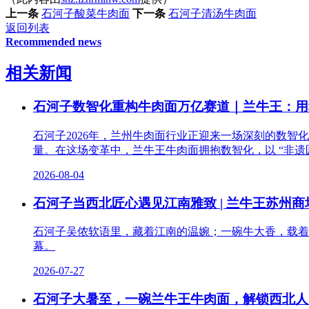
上一条
石河子酸菜牛肉面
下一条
石河子清汤牛肉面
返回列表
Recommended news
相关新闻
石河子数智化重构牛肉面万亿赛道｜兰牛王：用
石河子2026年，兰州牛肉面行业正迎来一场深刻的数
量。在这场变革中，兰牛王牛肉面拥抱数智化，以 “非遗匠
2026-08-04
石河子当西北匠心遇见江南雅致 | 兰牛王苏州
石河子吴侬软语里，藏着江南的温婉；一碗牛大香，载着
幕。
2026-07-27
石河子大暑至，一碗兰牛王牛肉面，解锁西北人