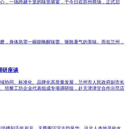
心，一场跨越千里的味觉盛宴，于今日在苏州商场，正式启
磨，身体急需一碗能唤醒味蕾、驱散暑气的美味。而在兰州，
调研座谈
域协同、标准化、品牌化高质量发展，兰州市人民政府副市长
、培黎工坊企业代表组成专项调研组，赴天津津甘合作示范店
壳堤镌刻千年岁月，天尊阁沉淀古韵风华。这片人杰地灵的水