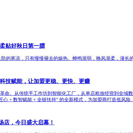
柔贴好秋日第一膘
及防的寒凉，只有慢慢褪去的燥热。蝉鸣渐弱，晚风渐柔，漫长
科技赋能，让加盟更稳、更快、更赚
智化革命。从传统手工作坊到智能化工厂，从单店粗放经营到全域
心 + 数智赋能 + 全链扶持” 的全新模式，为加盟商打造低
商场店，今日盛大启幕！