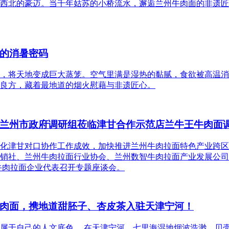
西北的豪迈。当千年姑苏的小桥流水，邂逅兰州牛肉面的非遗匠
的消暑密码
，将天地变成巨大蒸笼。空气里满是湿热的黏腻，食欲被高温消
良方，藏着最地道的烟火慰藉与非遗匠心。
兰州市政府调研组莅临津甘合作示范店兰牛王牛肉面
化津甘对口协作工作成效，加快推进兰州牛肉拉面特色产业跨区
销社、兰州牛肉拉面行业协会、兰州数智牛肉拉面产业发展公司
牛肉拉面企业代表召开专题座谈会。
肉面，携地道甜胚子、杏皮茶入驻天津宁河！
属于自己的人文底色。 在天津宁河，七里海湿地烟波浩渺，贝