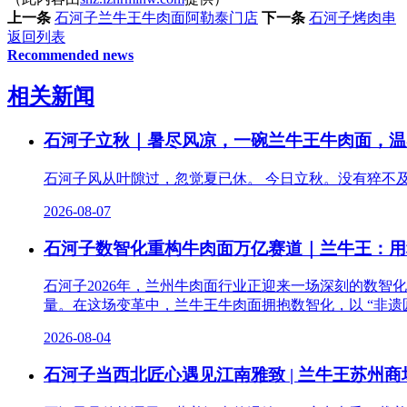
上一条
石河子兰牛王牛肉面阿勒泰门店
下一条
石河子烤肉串
返回列表
Recommended news
相关新闻
石河子立秋｜暑尽风凉，一碗兰牛王牛肉面，温
石河子风从叶隙过，忽觉夏已休。 今日立秋。没有猝不
2026-08-07
石河子数智化重构牛肉面万亿赛道｜兰牛王：用
石河子2026年，兰州牛肉面行业正迎来一场深刻的数
量。在这场变革中，兰牛王牛肉面拥抱数智化，以 “非遗匠
2026-08-04
石河子当西北匠心遇见江南雅致 | 兰牛王苏州