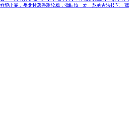
鲜醇出圈，岳龙甘薯香甜软糯，津味馇、笃、熬的古法技艺，藏