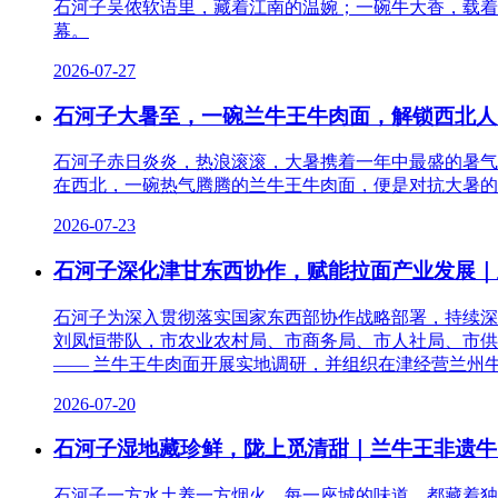
石河子吴侬软语里，藏着江南的温婉；一碗牛大香，载着
幕。
2026-07-27
石河子大暑至，一碗兰牛王牛肉面，解锁西北人
石河子赤日炎炎，热浪滚滚，大暑携着一年中最盛的暑气
在西北，一碗热气腾腾的兰牛王牛肉面，便是对抗大暑的
2026-07-23
石河子深化津甘东西协作，赋能拉面产业发展｜
石河子为深入贯彻落实国家东西部协作战略部署，持续深
刘凤恒带队，市农业农村局、市商务局、市人社局、市供
—— 兰牛王牛肉面开展实地调研，并组织在津经营兰州
2026-07-20
石河子湿地藏珍鲜，陇上觅清甜｜兰牛王非遗牛
石河子一方水土养一方烟火，每一座城的味道，都藏着独