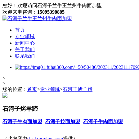
您好！欢迎访问石河子兰牛王兰州牛肉面加盟
欢迎来电咨询：
15095398885
首页
专业领域
新闻中心
关于我们
联系我们
<
>
您的位置：
首页
>
专业领域
>
石河子烤羊蹄
石河子烤羊蹄
石河子牛肉面加盟
石河子拉面加盟
石河子牛肉面加盟
（此内容由
shz.lznrmlnw.com
提供）